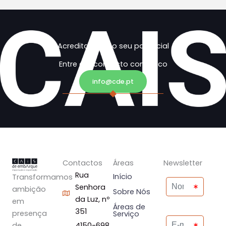
Acreditamos no seu potencial
Entre em contacto connosco
info@cde.pt
Contactos
Áreas
Newsletter
Rua
Início
Transformamos
Senhora
ambição
Sobre Nós
da Luz, nº
em
Áreas de
351
presença
Serviço
de
4150-698