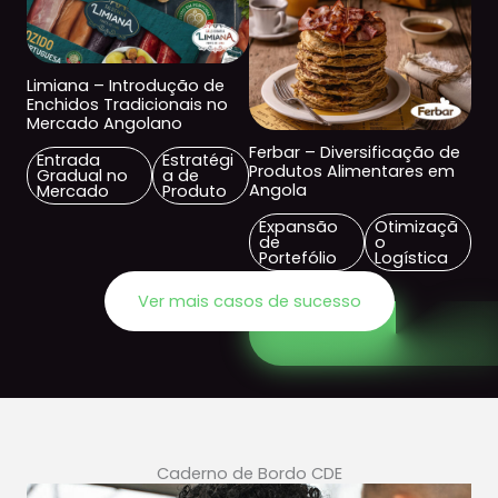
Limiana – Introdução de
Enchidos Tradicionais no
Mercado Angolano
Ferbar – Diversificação de
Entrada
Estratégi
Produtos Alimentares em
Gradual no
a de
Angola
Mercado
Produto
Expansão
Otimizaçã
de
o
Portefólio
Logística
Ver mais casos de sucesso
Caderno de Bordo CDE