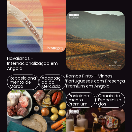
Havaianas -
Internacionalização em
Angola
Ramos Pinto – Vinhos
Reposiciona
Adaptaç
Portugueses com Presença
mento de
ão ao
Premium em Angola
Marca
Mercado
Posiciona
Canais de
mento
Especializa
Premium
dos